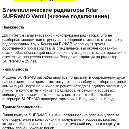
Биметаллические радиаторы Rifar
SUPReMO Ventil (нижнее подключение)
Надёжность
Достигается запатентованной конструкцией радиатора. Это не
разборная монолитная структура с толщиной стальных стенок как у
водопроводных труб. Компания РИФАР использует трубы
собственного производства из специальной высоколегированной
стали, обеспечивающей высокие эксплуатационные характеристики и
отсутствие процессов коррозии. Заводская гарантия на радиатор
SUPReMO – 25 лет.
Уникальность
Модель SUPReMO разрабатывалась по дизайну в современном духе
нашего времени и предлагает покупателю свободу в выборе цветовых
комбинаций - верхние и боковые решетки создают единую элегантную
линию, а композитный концепт радиатора из секций и торцевых
кейсов дает возможность сочетать цвета так, что бы в любом
интерьере SUPReMO приобрел гармоничный и уникальный вид.
Травмобезопасность
Линии контура SUPReMO лишены потенциально опасных углов за
счет скругления в конструкции и продуманных торцевых кейсов,
которые обеспечивают не только эстетический вид, но и защиту от
острых граней боковых ребер.