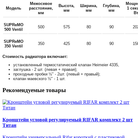
Межосевое
Мощн
Высота,
Ширина,
Глубина,
Модель
расстояние,
1 сек
мм
мм
мм
мм
В
SUPReMO
500
575
80
90
20
500 Ventil
SUPReMO
350
425
80
90
15
350 Ventil
Стоимость радиатора включает:
установленный термостатический клапан Heimeier 4335,
заглушка - 2 шт. (левая + правая);
проходные пробки ½" - 2шт. (левый + правый);
клапан маевского ½" - 1 шт.
Рекомендуемые товары
Кронштейн угловой регулируемый RIFAR комплект 2 шт
Титан
Кронштейн универсальный Rifar короткий с пластиковой