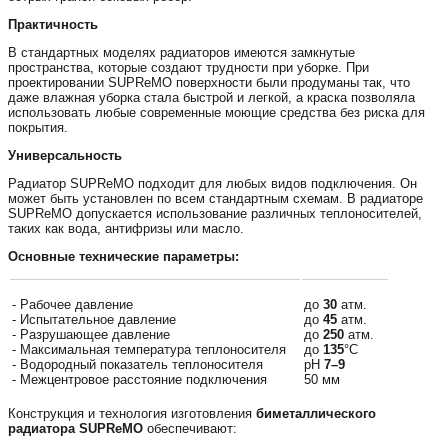
Практичность
В стандартных моделях радиаторов имеются замкнутые
пространства, которые создают трудности при уборке. При
проектировании SUPReMO поверхности были продуманы так, что
даже влажная уборка стала быстрой и легкой, а краска позволяла
использовать любые современные моющие средства без риска для
покрытия.
Универсальность
Радиатор SUPReMO подходит для любых видов подключения. Он
может быть установлен по всем стандартным схемам. В радиаторе
SUPReMO допускается использование различных теплоносителей,
таких как вода, антифризы или масло.
Основные технические параметры:
- Рабочее давление
до
30
атм.
- Испытательное давление
до
45
атм.
- Разрушающее давление
до
250
атм.
- Максимальная температура теплоносителя
до
135
°С
- Водородный показатель теплоносителя
pH
7–9
- Межцентровое расстояние подключения
50 мм
Конструкция и технология изготовления
биметаллического
радиатора SUPReMO
обеспечивают: