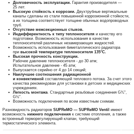
Долговечность эксплуатации.
Гарантия производителя —
25 лет.
Высокую стойкость к коррозии.
Двухтрубные вертикальные
каналы сделаны из стали повышенной коррозионной стойкости,
а их толщина соответствует толщине обычных водопроводных
труб.
Отсутствие межсекционных стыков.
Индифферентность к типу теплоносителя
и качеству его
подготовки. Возможность использования в качестве
теплоносителей различных незамерзающих жидкостей.
Возможность использования биметаллического радиатора
при
высокой температуре теплоносителя 135°С.
Высокая прочность конструкции.
Рабочее давление теплоносителя - до 30 атм;
Испытательное давление - 45 атм;
Выпускается серийно от 4 до 14 секций;
Наилучшее соотношения радиационной
и конвективной
составляющей теплового потока. За счет этого
качества рекомендован для установки в детских и медицинских
учреждениях.
Легкость монтажа
. Стандартные резьбовые соединения G¾",
G½".
Возможность подключения по всем известным схемам.
Разновидность радиаторов
SUPReMO — SUPReMO Ventil
имеют
возможность
нижнего подключения
к системе отопления, а также
встроенный терморегулирующий клапан, требующий
термостатического элемента.